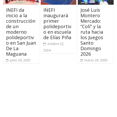
INEFI da
INEFI
José Luis
inicio a la
inaugurará
Montero
construcción
primer
Mercado:
de un
polideportiv
“Colí” y la
moderno
o en escuela
ruta hacia
polideportiv
de Elías Piña
los Juegos
o en San Juan
Santo
octubre 22,
De La
Domingo
2024
Maguana
2026
junio 20, 2025
marzo 26, 2026