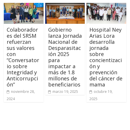
Colaborador
Gobierno
Hospital Ney
es del SRSM
lanza Jornada
Arias Lora
refuerzan
Nacional de
desarrolla
sus valores
Desparasitac
jornada
con
ión 2025
sobre
“Conversator
para
concientizaci
io sobre
impactar a
ón y
Integridad y
más de 1.8
prevención
Anticorrupci
millones de
del cáncer de
ón”
beneficiarios
mama
noviembre 28,
marzo 19, 2025
octubre 19,
2024
2025