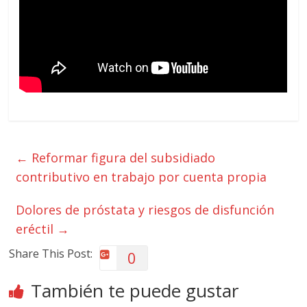
←
Reformar figura del subsidiado
contributivo en trabajo por cuenta propia
Dolores de próstata y riesgos de disfunción
eréctil
→
Share This Post:
0
También te puede gustar