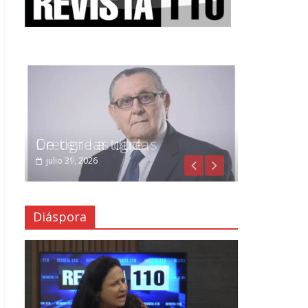
Crecen las dudas
julio 29, 2026
Diáspora