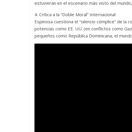
estuvieran en el escenario más visto del mundo,
4. Crítica a la “Doble Moral” Internacional
Espinosa cuestiona el “silencio cómplice” de la 
potencias como EE. UU. (en conflictos como Gaza
pequeños como República Dominicana, el mundo l