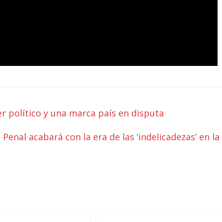
er político y una marca país en disputa
Penal acabará con la era de las ‘indelicadezas’ en la