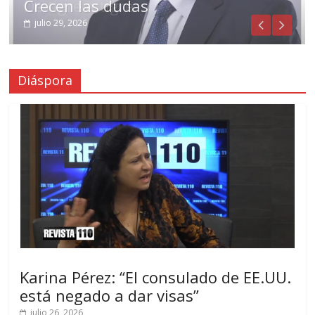
De tigre a tigre
Crecen las dudas
julio 31, 2026
julio 29, 2026
Diáspora
Karina Pérez: “El consulado de EE.UU.
está negado a dar visas”
julio 26, 2026