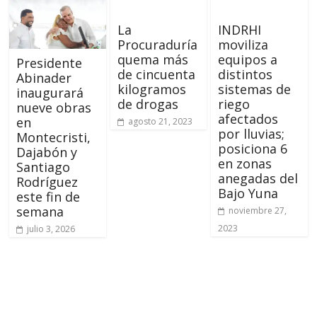
La
INDRHI
Procuraduría
moviliza
quema más
equipos a
Presidente
de cincuenta
distintos
Abinader
kilogramos
sistemas de
inaugurará
de drogas
riego
nueve obras
afectados
en
agosto 21, 2023
por lluvias;
Montecristi,
posiciona 6
Dajabón y
en zonas
Santiago
anegadas del
Rodríguez
Bajo Yuna
este fin de
semana
noviembre 27,
2023
julio 3, 2026