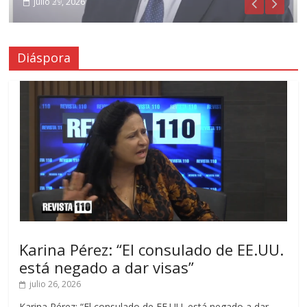
julio 31, 2026
julio 29, 2026
Diáspora
Karina Pérez: “El consulado de EE.UU.
está negado a dar visas”
julio 26, 2026
Karina Pérez: “El consulado de EE.UU. está negado a dar