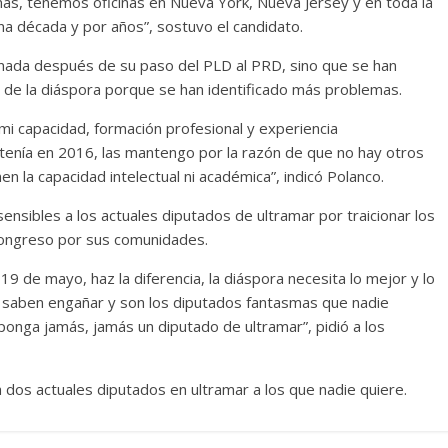
as, tenemos oficinas en Nueva York, Nueva Jersey y en toda la
na década y por años”, sostuvo el candidato.
nada después de su paso del PLD al PRD, sino que se han
de la diáspora porque se han identificado más problemas.
 mi capacidad, formación profesional y experiencia
tenía en 2016, las mantengo por la razón de que no hay otros
n la capacidad intelectual ni académica”, indicó Polanco.
nsensibles a los actuales diputados de ultramar por traicionar los
 congreso por sus comunidades.
19 de mayo, haz la diferencia, la diáspora necesita lo mejor y lo
o saben engañar y son los diputados fantasmas que nadie
onga jamás, jamás un diputado de ultramar”, pidió a los
dos actuales diputados en ultramar a los que nadie quiere.