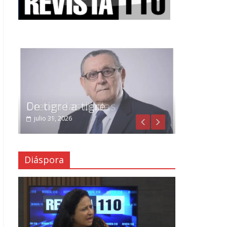
Crecen las dudas
julio 29, 2026
Diáspora