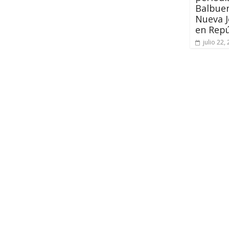
Balbuen
Nueva J
en Rep
julio 22,