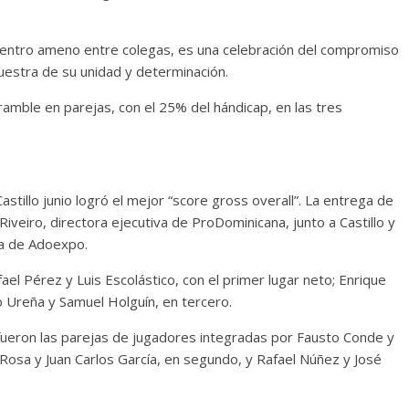
ncuentro ameno entre colegas, es una celebración del compromiso
uestra de su unidad y determinación.
cramble en parejas, con el 25% del hándicap, en las tres
Castillo junio logró el mejor “score gross overall”. La entrega de
Riveiro, directora ejecutiva de ProDominicana, junto a Castillo y
va de Adoexpo.
ael Pérez y Luis Escolástico, con el primer lugar neto; Enrique
o Ureña y Samuel Holguín, en tercero.
 fueron las parejas de jugadores integradas por Fausto Conde y
a Rosa y Juan Carlos García, en segundo, y Rafael Núñez y José