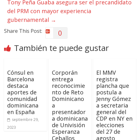
Tony Peña Guaba asegura ser el precandidato
del PRM con mayor experiencia
gubernamental
→
Share This Post:
0
También te puede gustar
Cónsul en
Corporán
El MMV
Barcelona
entrega
registra
destaca
reconocimie
plancha que
aportes de
nto de Reto
postula a
comunidad
Dominicano
Jenny Gómez
dominicana
a
a secretaria
en España
presentador
general del
a dominicana
CDP en NY en
septiembre 29,
de Univisión
elecciones
2023
Esperanza
del 27 de
Ceballos
agosto