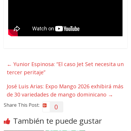
←
Yunior Espinosa: “El caso Jet Set necesita un
tercer peritaje”
José Luis Arias: Expo Mango 2026 exhibirá más
de 30 variedades de mango dominicano
→
Share This Post:
0
También te puede gustar