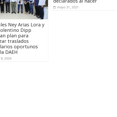
declarados al nacer
mayo 31, 2021
les Ney Arias Lora y
olentino Dipp
an plan para
zar traslados
larios oportunos
 la DAEH
18, 2026