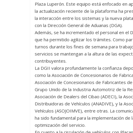
Plaza Luperón. Este equipo está enfocado en ap
la actualización reciente de la plataforma ha p
la interacción entre los sistemas y la nueva pla
con la Dirección General de Aduanas (DGA).
Además, se ha incrementado el personal en el 
que ha permitido agilizar los trámites. Como pa
turnos durante los fines de semana para trabajo
servicios se mantengan a la altura de las expect
contribuyentes.
La DGII valora profundamente la confianza depos
como la Asociación de Concesionarios de Fabric
Asociación de Concesionarios de Fabricantes de
Grupo Unido de la Industria Automotriz de la Re
Asociación de Dealers del Cibao (ADECI), la Asoc
Distribuidoras de Vehículos (ANADIVE), y la As
Vehículos (ASOJOIMVE), entre otras. La comuni
ha sido fundamental para la implementación de l
optimización del servicio.
En cuanto a la circulación de vehículos con Placa