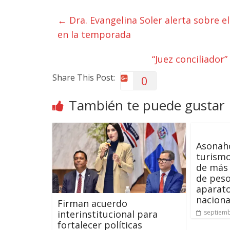
←
Dra. Evangelina Soler alerta sobre e
en la temporada
“Juez conciliador
Share This Post:
0
También te puede gustar
Asonaho
turism
de más 
de peso
aparato
naciona
Firman acuerdo
interinstitucional para
septiemb
fortalecer políticas