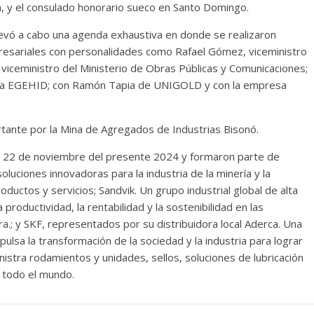
 y el consulado honorario sueco en Santo Domingo.
llevó a cabo una agenda exhaustiva en donde se realizaron
esariales con personalidades como Rafael Gómez, viceministro
 viceministro del Ministerio de Obras Públicas y Comunicaciones;
e la EGEHID; con Ramón Tapia de UNIGOLD y con la empresa
rtante por la Mina de Agregados de Industrias Bisonó.
y el 22 de noviembre del presente 2024 y formaron parte de
uciones innovadoras para la industria de la minería y la
ductos y servicios; Sandvik. Un grupo industrial global de alta
productividad, la rentabilidad y la sostenibilidad en las
ura.; y SKF, representados por su distribuidora local Aderca. Una
ulsa la transformación de la sociedad y la industria para lograr
istra rodamientos y unidades, sellos, soluciones de lubricación
e todo el mundo.