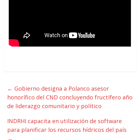
←
Gobierno designa a Polanco asesor
honorífico del CND concluyendo fructífero año
de liderazgo comunitario y político
INDRHI capacita en utilización de software
para planificar los recursos hídricos del país
→