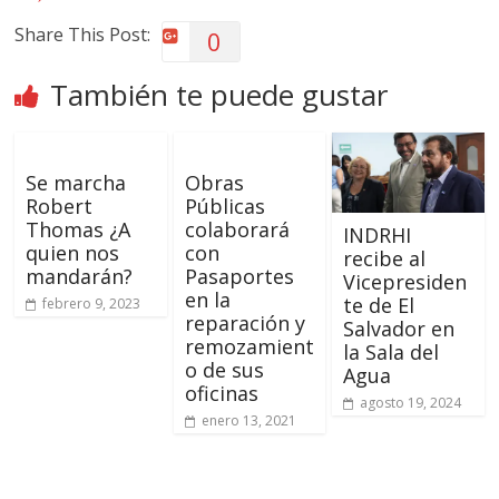
Share This Post:
0
También te puede gustar
Se marcha
Obras
Robert
Públicas
Thomas ¿A
colaborará
INDRHI
quien nos
con
recibe al
mandarán?
Pasaportes
Vicepresiden
en la
te de El
febrero 9, 2023
reparación y
Salvador en
remozamient
la Sala del
o de sus
Agua
oficinas
agosto 19, 2024
enero 13, 2021