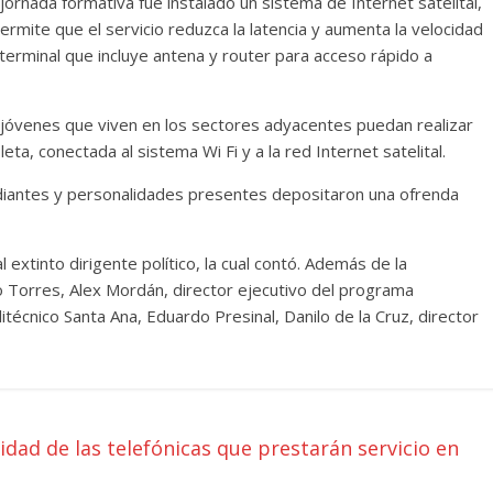
jornada formativa fue instalado un sistema de Internet satelital,
 permite que el servicio reduzca la latencia y aumenta la velocidad
terminal que incluye antena y router para acceso rápido a
s jóvenes que viven en los sectores adyacentes puedan realizar
leta, conectada al sistema Wi Fi y a la red Internet satelital.
estudiantes y personalidades presentes depositaron una ofrenda
l extinto dirigente político, la cual contó. Además de la
ro Torres, Alex Mordán, director ejecutivo del programa
itécnico Santa Ana, Eduardo Presinal, Danilo de la Cruz, director
dad de las telefónicas que prestarán servicio en