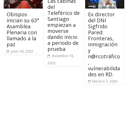
Las cabinas
del
Teleférico de
Obispos
Ex director
Santiago
inician su 63°
del DNI
empiezan a
Asamblea
Sigfrido
moverse
Plenaria con
Pared:
dando inicio
llamado a la
Fronteras,
a periodo de
paz
inmigración
prueba
y
junio 30, 2025
n@rcotráfico
diciembre 18,
,
2023
vulnerabilida
des en RD.
febrero 5, 2026