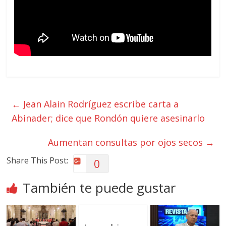
←
Jean Alain Rodríguez escribe carta a
Abinader; dice que Rondón quiere asesinarlo
Aumentan consultas por ojos secos
→
Share This Post:
0
También te puede gustar