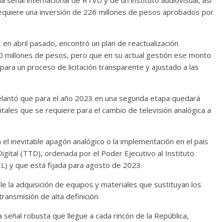
a señal internacional de RTVD y de un instituto audiovisual, así
equiere una inversión de 226 millones de pesos aprobados por
, en abril pasado, encontró un plan de reactualización
0 millones de pesos, pero que en su actual gestión ese monto
para un proceso de licitación transparente y ajustado a las
delantó que para el año 2023 en una segunda etapa quedará
itales que se requiere para el cambio de televisión analógica a
el inevitable apagón analógico o la implementación en el país
igital (TTD), ordenada por el Poder Ejecutivo al Instituto
) y que está fijada para agosto de 2023.
ble la adquisición de equipos y materiales que sustituyan los
ansmisión de alta definición.
señal robusta que llegue a cada rincón de la República,