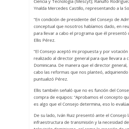
Ciencia y Tecnología (Mescyt); Ranulfo Rodríguez
Ynalda Mercedes Castillo, representando a la Soc
“En condición de presidente del Consejo de Admin
conceptual que nosotros habíamos dado, en reuni
para llevar a cabo el programa que él presentó
Ellis Pérez.
“El Consejo aceptó mi propuesta y por votación 
realizado al director general para que llevara 
Dominicana. De manera que el director general, 
cabo las reformas que nos planteó, adquiriendo 
puntualizó Pérez.
Ellis también señaló que no es función del Consej
compra de equipos: “Aprobamos el concepto que 
es algo que el Consejo determina, eso lo evalúan
De su lado, Iván Ruiz presentó ante el Consejo l
infraestructura de transmisión y la necesidad de