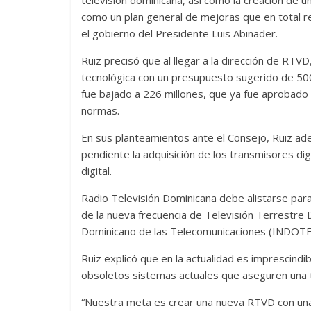
televisión dominicana, así como la creación de un
como un plan general de mejoras que en total r
el gobierno del Presidente Luis Abinader.
Ruiz precisó que al llegar a la dirección de RTVD
tecnológica con un presupuesto sugerido de 50
fue bajado a 226 millones, que ya fue aprobado 
normas.
En sus planteamientos ante el Consejo, Ruiz a
pendiente la adquisición de los transmisores dig
digital.
Radio Televisión Dominicana debe alistarse para 
de la nueva frecuencia de Televisión Terrestre D
Dominicano de las Telecomunicaciones (INDOTEL
Ruiz explicó que en la actualidad es imprescindi
obsoletos sistemas actuales que aseguren una tr
“Nuestra meta es crear una nueva RTVD con una 