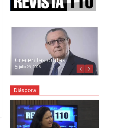
Crecen las dudas
julio 29, 2026
Diáspora