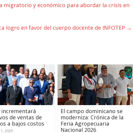
a migratorio y económico para abordar la crisis en
ca logro en favor del cuerpo docente de INFOTEP
→
 incrementará
El campo dominicano se
vos de ventas de
moderniza: Crónica de la
os a bajos costos
Feria Agropecuaria
Nacional 2026
11, 2025