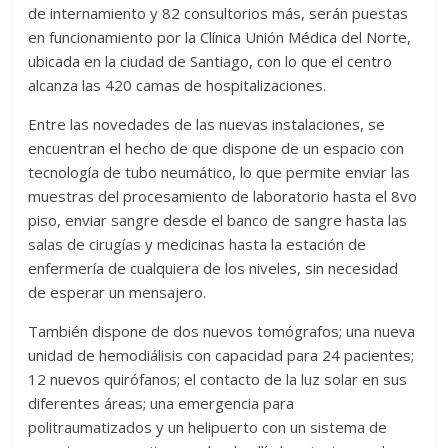
de interna­miento y 82 consultorios más, serán puestas
en fun­cionamiento por la Clíni­ca Unión Médica del Nor­te,
ubicada en la ciudad de Santiago, con lo que el cen­tro
alcanza las 420 camas de hospitalizaciones.
Entre las novedades de las nuevas instalaciones, se
encuentran el hecho de que dispone de un espa­cio con
tecnología de tubo neumático, lo que permi­te enviar las
muestras del procesamiento de labora­torio hasta el 8vo
piso, en­viar sangre desde el banco de sangre hasta las
salas de cirugías y medicinas hasta la estación de
enfermería de cualquiera de los nive­les, sin necesidad
de espe­rar un mensajero.
También dispone de dos nuevos tomógrafos; una nueva
unidad de hemodiá­lisis con capacidad para 24 pacientes;
12 nuevos qui­rófanos; el contacto de la luz solar en sus
diferentes áreas; una emergencia pa­ra
politraumatizados y un helipuerto con un sistema de