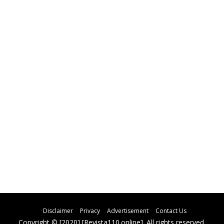
Disclaimer
Privacy
Advertisement
Contact Us
Copyright © [2020] [Revista110.online]. All rights reserved.