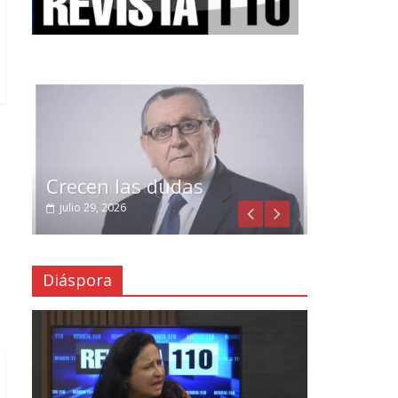
Crecen las dudas
julio 29, 2026
Diáspora