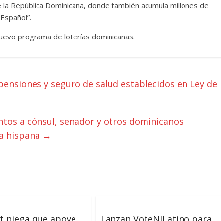
de la República Dominicana, donde también acumula millones de
 Español”.
uevo programa de loterías dominicanas.
nsiones y seguro de salud establecidos en Ley de
tos a cónsul, senador y otros dominicanos
ia hispana
→
at niega que apoye
Lanzan VoteNJLatino para