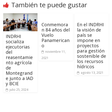
También te puede gustar
Conmemora
En el INDRHI
n 84 años del
la visión de
Vuelo
país se
INDRHI
Panamerican
impone en
socializa
o
proyectos
ejecutorias
para gestión
del
noviembre 11,
sostenible de
reasentamie
2021
los recursos
nto agrícola
hídricos
de
Montegrand
agosto 13, 2021
e junto a IAD
y BCIE
julio 25, 2024