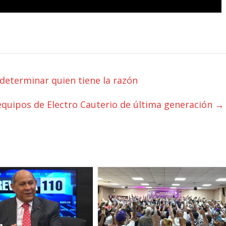
 determinar quien tiene la razón
equipos de Electro Cauterio de última generación
→