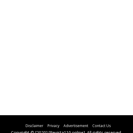
Disclaimer
Privacy
Advertisement
Contact Us
Copyright © [2020] [Revista110.online]. All rights reserved.