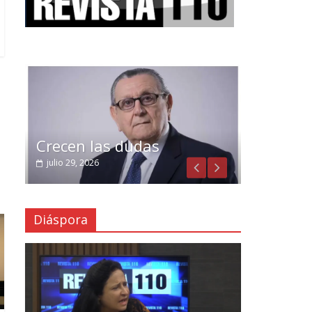
Crecen las dudas
julio 29, 2026
Diáspora