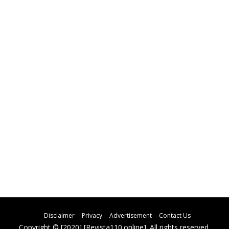
Disclaimer
Privacy
Advertisement
Contact Us
Copyright © [2020] [Revista110.online]. All rights reserved.