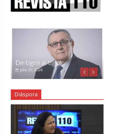
Crecen las dudas
julio 29, 2026
Diáspora