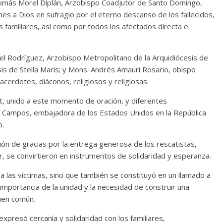
Tomás Morel Diplán, Arzobispo Coadjutor de Santo Domingo,
nes a Dios en sufragio por el eterno descanso de los fallecidos,
s familiares, así como por todos los afectados directa e
el Rodríguez, Arzobispo Metropolitano de la Arquidiócesis de
sis de Stella Maris; y Mons. Andrés Amauri Rosario, obispo
sacerdotes, diáconos, religiosos y religiosas.
et, unido a este momento de oración, y diferentes
s Campos, embajadora de los Estados Unidos en la República
o.
ión de gracias por la entrega generosa de los rescatistas,
r, se convirtieron en instrumentos de solidaridad y esperanza.
las víctimas, sino que también se constituyó en un llamado a
la importancia de la unidad y la necesidad de construir una
ien común.
xpresó cercanía y solidaridad con los familiares,