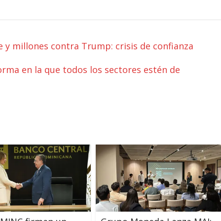
 y millones contra Trump: crisis de confianza
orma en la que todos los sectores estén de