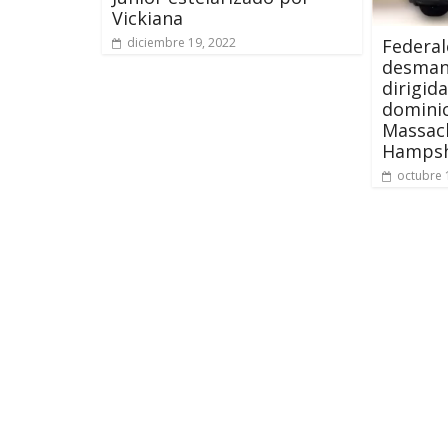
Vickiana
Federal
diciembre 19, 2022
desman
dirigid
domini
Massac
Hampsh
octubre 