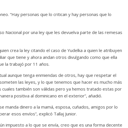
neo. “Hay personas que lo critican y hay personas que lo
so Nacional por una ley que les devuelva parte de las remesas
en crea la ley citando el caso de Yudelka a quien le atribuyen
iliar que tiene y ahora andan otros divulgando como que ella
ue la trabajó por 11 años.
electual aunque tenga enmiendas de otros, hay que respetar el
e someten las leyes, y lo que tenemos que hacer es mucho más
las cuales también son válidas pero ya hemos tratado estas por
era positiva al dominicano en el exterior”, añadió.
 se manda dinero a la mamá, esposa, cuñados, amigos por lo
rar esos envíos”, explicó Tallaj Junior.
ningún impuesto a lo que se envía, creo que es una forma decente