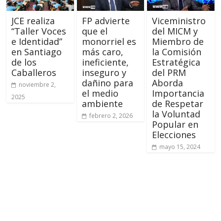
JCE realiza
FP advierte
Viceministro
“Taller Voces
que el
del MICM y
e Identidad”
monorriel es
Miembro de
en Santiago
más caro,
la Comisión
de los
ineficiente,
Estratégica
Caballeros
inseguro y
del PRM
dañino para
Aborda
noviembre 2,
el medio
Importancia
2025
ambiente
de Respetar
la Voluntad
febrero 2, 2026
Popular en
Elecciones
mayo 15, 2024