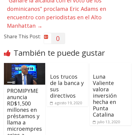
“Ganaré la alcaldía con el voto de los
dominicanos” proclama Eric Adams en
encuentro con periodistas en el Alto
Manhattan
→
Share This Post:
0
También te puede gustar
Los trucos
Luna
de la banca y
Valiente
sus
valora
PROMIPYME
directivos
inversión
anuncia
hecha en
RD$1,500
agosto 19, 2020
Punta
millones en
Catalina
préstamos y
llama a
julio 13, 2020
microempres
arios a