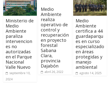
Medio
Ambiente
realiza
Ministerio de
Medio
operativo de
Medio
Ambiente
control y
Ambiente
certifica a 44
recuperación
paraliza
guardaparqu
en proyecto
intervencion
es en curso
forestal
es no
especializado
Sabana
autorizadas
en áreas
Clara,
en el Parque
protegidas y
provincia
Nacional
manejo
Dajabón
Valle Nuevo
ambiental
abril 26, 2022
septiembre 10,
agosto 14, 2025
2024