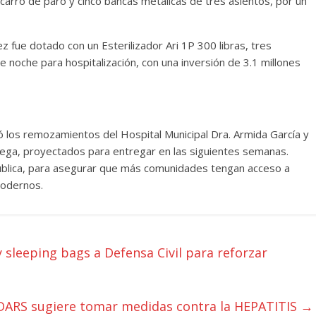
carro de paro y cinco bancas metálicas de tres asientos, por un
z fue dotado con un Esterilizador Ari 1P 300 libras, tres
de noche para hospitalización, con una inversión de 3.1 millones
só los remozamientos del Hospital Municipal Dra. Armida García y
 Vega, proyectados para entregar en las siguientes semanas.
Pública, para asegurar que más comunidades tengan acceso a
modernos.
sleeping bags a Defensa Civil para reforzar
DARS sugiere tomar medidas contra la HEPATITIS
→