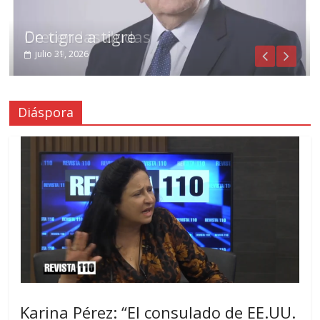
De tigre a tigre
Crecen las dudas
julio 31, 2026
julio 29, 2026
Diáspora
Karina Pérez: “El consulado de EE.UU.