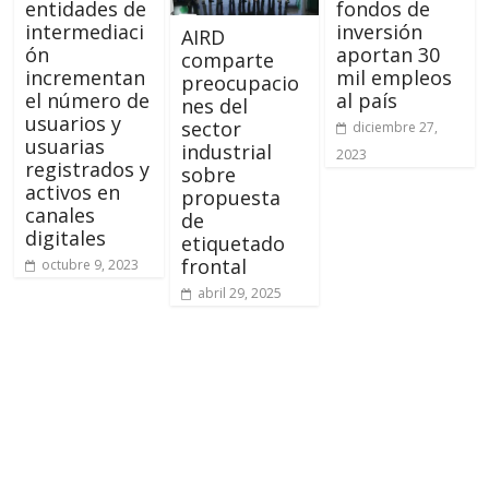
entidades de
fondos de
intermediaci
inversión
AIRD
ón
aportan 30
comparte
incrementan
mil empleos
preocupacio
el número de
al país
nes del
usuarios y
sector
diciembre 27,
usuarias
industrial
2023
registrados y
sobre
activos en
propuesta
canales
de
digitales
etiquetado
frontal
octubre 9, 2023
abril 29, 2025