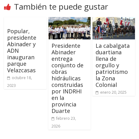
También te puede gustar
Popular,
presidente
Abinader y
Presidente
La cabalgata
ADN
Abinader
duartiana
inauguran
entrega
llena de
parque
conjunto de
orgullo y
Velazcasas
obras
patriotismo
hidráulicas
la Zona
octubre 18,
construidas
Colonial
2023
por INDRHI
enero 20, 2025
en la
provincia
Duarte
febrero 23,
2026