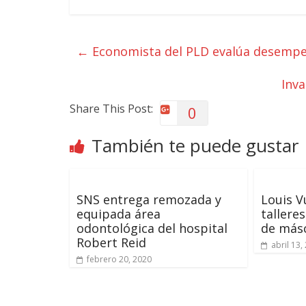
←
Economista del PLD evalúa desempe
Inva
Share This Post:
0
También te puede gustar
SNS entrega remozada y
Louis V
equipada área
tallere
odontológica del hospital
de másc
Robert Reid
abril 13,
febrero 20, 2020