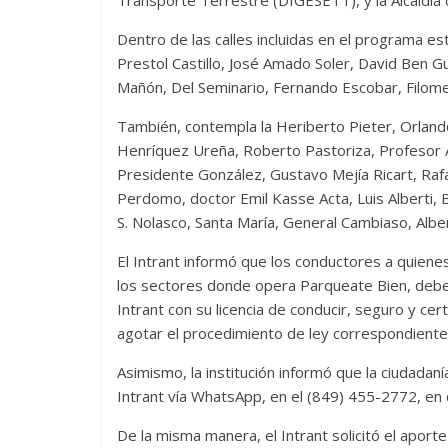
Transporte Terrestre (DIGESETT), y la Alcaldía d
Dentro de las calles incluidas en el programa es
Prestol Castillo, José Amado Soler, David Ben Gu
Mañón, Del Seminario, Fernando Escobar, Filom
También, contempla la Heriberto Pieter, Orland
Henríquez Ureña, Roberto Pastoriza, Profesor Al
Presidente González, Gustavo Mejía Ricart, Rafae
Perdomo, doctor Emil Kasse Acta, Luis Alberti, B
S. Nolasco, Santa María, General Cambiaso, Albe
El Intrant informó que los conductores a quien
los sectores donde opera Parqueate Bien, deben
Intrant con su licencia de conducir, seguro y cert
agotar el procedimiento de ley correspondiente 
Asimismo, la institución informó que la ciudada
Intrant vía WhatsApp, en el (849) 455-2772, en 
De la misma manera, el Intrant solicitó el apor