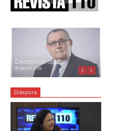
Crecen las dudas
julio 29, 2026
Diáspora