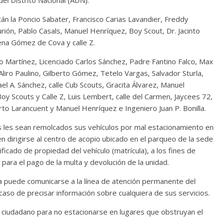
el Distrito Nacional (ADN).
tán la Poncio Sabater, Francisco Carias Lavandier, Freddy
rión, Pablo Casals, Manuel Henríquez, Boy Scout, Dr. Jacinto
ena Gómez de Cova y calle Z.
o Martínez, Licenciado Carlos Sánchez, Padre Fantino Falco, Max
iro Paulino, Gilberto Gómez, Tetelo Vargas, Salvador Sturla,
l A. Sánchez, calle Cub Scouts, Gracita Álvarez, Manuel
oy Scouts y Calle Z, Luis Lembert, calle del Carmen, Jaycees 72,
rto Larancuent y Manuel Henríquez e Ingeniero Juan P. Bonilla.
es les sean remolcados sus vehículos por mal estacionamiento en
 dirigirse al centro de acopio ubicado en el parqueo de la sede
ificado de propiedad del vehículo (matrícula), a los fines de
para el pago de la multa y devolución de la unidad.
nía puede comunicarse a la línea de atención permanente del
caso de precisar información sobre cualquiera de sus servicios.
te ciudadano para no estacionarse en lugares que obstruyan el