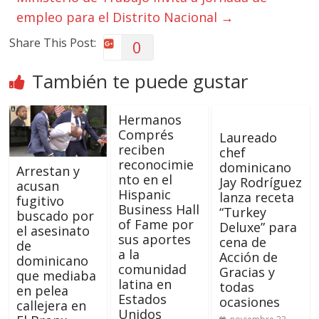
empleo para el Distrito Nacional
→
Share This Post:
0
También te puede gustar
Hermanos
Comprés
Laureado
reciben
chef
reconocimie
dominicano
Arrestan y
nto en el
Jay Rodríguez
acusan
Hispanic
lanza receta
fugitivo
Business Hall
“Turkey
buscado por
of Fame por
Deluxe” para
el asesinato
sus aportes
cena de
de
a la
Acción de
dominicano
comunidad
Gracias y
que mediaba
latina en
todas
en pelea
Estados
ocasiones
callejera en
Unidos