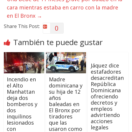
cara mientras estaba en carro con la madre
en El Bronx
→
Share This Post:
0
También te puede gustar
Jáquez dice
estafadores
desacreditan
Incendio en
Madre
República
el Alto
dominicana y
Dominicana
Manhattan
su hija de 12
ofreciendo
deja dos
años
decretos y
bomberos y
baleadas en
empleos
dos
El Bronx por
advirtiendo
inquilinos
tiradores
acciones
lesionados
que las
legales
con
usaron como