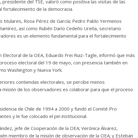
presidente del TSE, valoró como positiva las visitas de las
l fortalecimiento de la democracia.
s titulares, Rosa Pérez de García; Pedro Pablo Yermenos
 Ramírez, así como Rubén Darío Cedeño Ureña, secretario
vadores es un elemento fundamental para el fortalecimiento
n Electoral de la OEA, Eduardo Frei Ruiz-Tagle, informó que más
proceso electoral del 19 de mayo, con presencia también en
omo Washington y Nueva York.
teriores contiendas electorales, se percibe menos
la misión de los observadores es colaborar para que el proceso
residencia de Chile de 1994 a 2000 y fundó el Comité Pro
ntes y le fue colocado el pin institucional.
nández, jefe de Cooperación de la OEA; Verónica Álvarez,
ién miembro de la misión de observación de la OEA; y Esteban