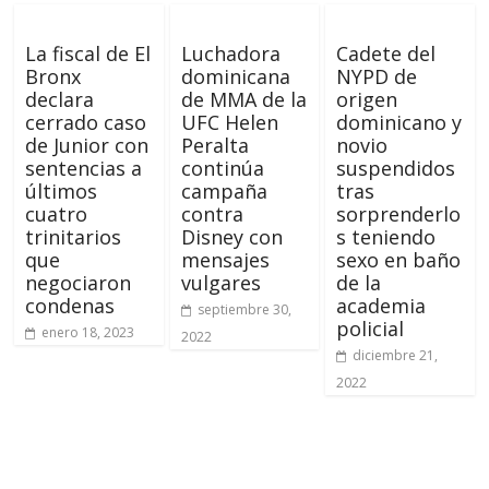
La fiscal de El
Luchadora
Cadete del
Bronx
dominicana
NYPD de
declara
de MMA de la
origen
cerrado caso
UFC Helen
dominicano y
de Junior con
Peralta
novio
sentencias a
continúa
suspendidos
últimos
campaña
tras
cuatro
contra
sorprenderlo
trinitarios
Disney con
s teniendo
que
mensajes
sexo en baño
negociaron
vulgares
de la
condenas
academia
septiembre 30,
policial
enero 18, 2023
2022
diciembre 21,
2022