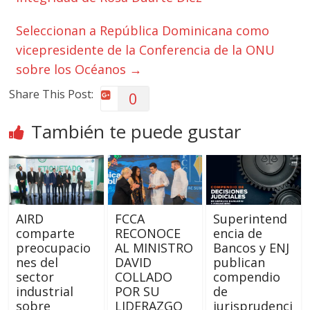
Seleccionan a República Dominicana como
vicepresidente de la Conferencia de la ONU
sobre los Océanos
→
Share This Post:
0
También te puede gustar
AIRD
FCCA
Superintend
comparte
RECONOCE
encia de
preocupacio
AL MINISTRO
Bancos y ENJ
nes del
DAVID
publican
sector
COLLADO
compendio
industrial
POR SU
de
sobre
LIDERAZGO
jurisprudenci