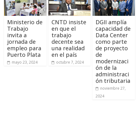
Ministerio de
CNTD insiste
DGII amplía
Trabajo
en que el
capacidad de
invita a
trabajo
Data Center
jornada de
decente sea
como parte
empleo para
una realidad
de proyecto
Puerto Plata
en el país
de
modernizaci
mayo 23, 2024
octubre 7, 2024
ón de la
administraci
ón tributaria
noviembre 27,
2024