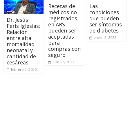
Recetas de
Las
médicos no
condiciones
registrados
que pueden
Dr. Jesús
en ARS
ser síntomas
Feris Iglesias:
pueden ser
de diabetes
Relación
aceptadas
entre alta
enero 5, 2022
para
mortalidad
compras con
neonatal y
seguro
cantidad de
cesáreas
julio 26, 2023
febrero 5, 2026