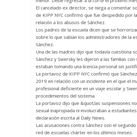
menor. Debe regresar a la corte el próximo me
El cancelado ex director, se niega a comentar 
de KIPP NYC confirmó que fue despedido por la
relación a los abusos de Sánchez.
Los padres de la escuela dicen que se horrorizar
sobre lo que sabían los administradores de la e
Sánchez.
Una de las madres dijo que todavía cuestiona s
Sánchez y Swersky les dijeron a las familias con
estaban tomando una licencia personal sin justifi
La portavoz de KIPP NYC confirmó que Sánchez
2019 en relación con un incidente en el que el m
profesional deficiente en un viaje escolar y Sw
procedimientos del sistema.
La portavoz dijo que &quot;las suspensiones no
sexual inapropiada ni involucraban a estudiante
declaración escrita al Daily News.
Las acusaciones contra Sánchez son el segundo
red de escuelas chárter en los últimos meses.