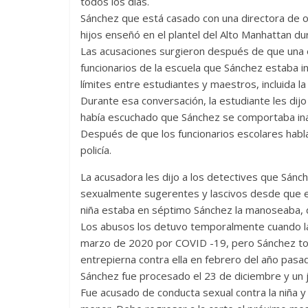
todos los días.
Sánchez que está casado con una directora de 
hijos enseñó en el plantel del Alto Manhattan du
Las acusaciones surgieron después de que una e
funcionarios de la escuela que Sánchez estaba i
límites entre estudiantes y maestros, incluida la
Durante esa conversación, la estudiante les dijo 
había escuchado que Sánchez se comportaba ina
Después de que los funcionarios escolares habla
policía.
La acusadora les dijo a los detectives que Sán
sexualmente sugerentes y lascivos desde que el
niña estaba en séptimo Sánchez la manoseaba, di
Los abusos los detuvo temporalmente cuando l
marzo de 2020 por COVID -19, pero Sánchez toc
entrepierna contra ella en febrero del año pasa
Sánchez fue procesado el 23 de diciembre y un j
Fue acusado de conducta sexual contra la niña y 