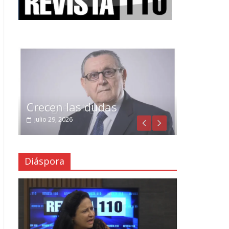
Crecen las dudas
julio 29, 2026
Diáspora