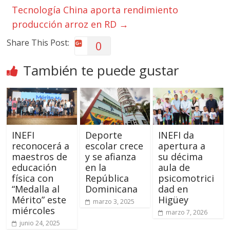
Tecnología China aporta rendimiento
producción arroz en RD
→
Share This Post:
0
También te puede gustar
INEFI
Deporte
INEFI da
reconocerá a
escolar crece
apertura a
maestros de
y se afianza
su décima
educación
en la
aula de
física con
República
psicomotrici
“Medalla al
Dominicana
dad en
Mérito” este
Higüey
marzo 3, 2025
miércoles
marzo 7, 2026
junio 24, 2025