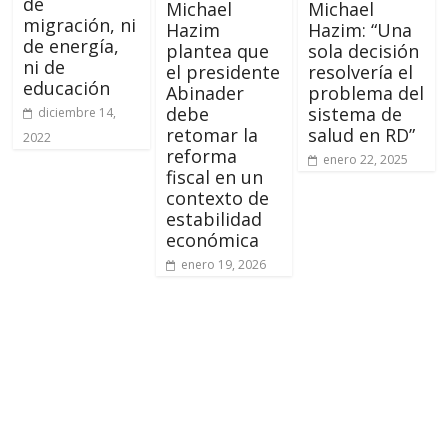
de
Michael
Michael
migración, ni
Hazim
Hazim: “Una
de energía,
plantea que
sola decisión
ni de
el presidente
resolvería el
educación
Abinader
problema del
debe
sistema de
diciembre 14,
retomar la
salud en RD”
2022
reforma
enero 22, 2025
fiscal en un
contexto de
estabilidad
económica
enero 19, 2026