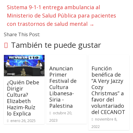
Sistema 9-1-1 entrega ambulancia al
Ministerio de Salud Pública para pacientes
con trastornos de salud mental
→
Share This Post:
También te puede gustar
Anuncian
Función
Primer
benéfica de
Festival de
“A Very Jazzy
¿Quién Debe
Cultura
Cozy
Dirigir
Libanesa-
Christmas” a
Cultura?
Siria -
favor del
Elizabeth
Palestina
voluntariado
Hazim-Ruíz
del CECANOT
lo Explica
octubre 20,
noviembre 8,
2023
enero 26, 2025
2022