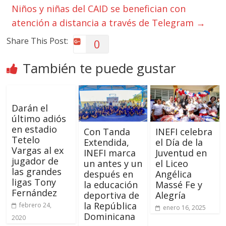
Niños y niñas del CAID se benefician con
atención a distancia a través de Telegram
→
Share This Post:
0
También te puede gustar
Darán el
último adiós
en estadio
Con Tanda
INEFI celebra
Tetelo
Extendida,
el Día de la
Vargas al ex
INEFI marca
Juventud en
jugador de
un antes y un
el Liceo
las grandes
después en
Angélica
ligas Tony
la educación
Massé Fe y
Fernández
deportiva de
Alegría
la República
febrero 24,
enero 16, 2025
Dominicana
2020