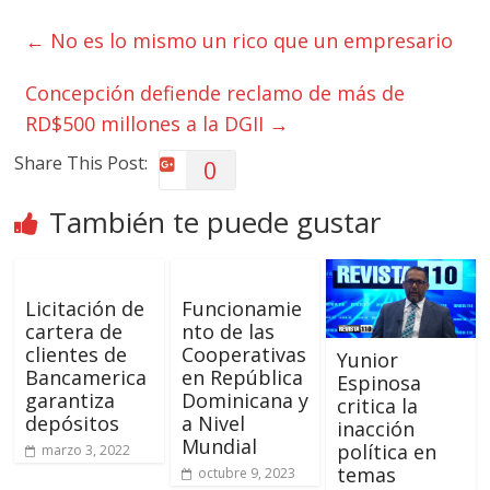
←
No es lo mismo un rico que un empresario
Concepción defiende reclamo de más de
RD$500 millones a la DGII
→
Share This Post:
0
También te puede gustar
Licitación de
Funcionamie
cartera de
nto de las
clientes de
Cooperativas
Yunior
Bancamerica
en República
Espinosa
garantiza
Dominicana y
critica la
depósitos
a Nivel
inacción
Mundial
política en
marzo 3, 2022
temas
octubre 9, 2023