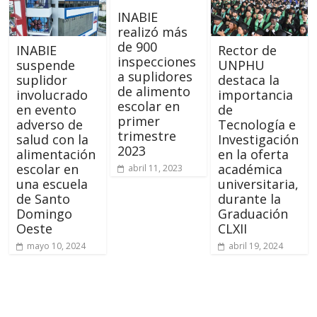
INABIE
realizó más
de 900
INABIE
Rector de
inspecciones
suspende
UNPHU
a suplidores
suplidor
destaca la
de alimento
involucrado
importancia
escolar en
en evento
de
primer
adverso de
Tecnología e
trimestre
salud con la
Investigación
2023
alimentación
en la oferta
escolar en
académica
abril 11, 2023
una escuela
universitaria,
de Santo
durante la
Domingo
Graduación
Oeste
CLXII
mayo 10, 2024
abril 19, 2024