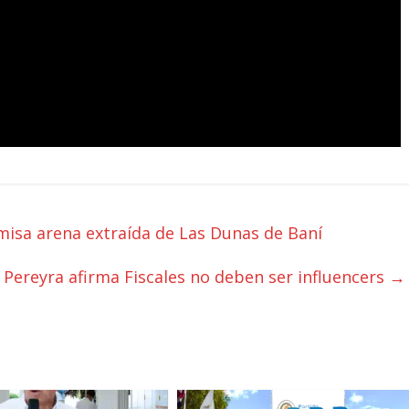
isa arena extraída de Las Dunas de Baní
 Pereyra afirma Fiscales no deben ser influencers
→